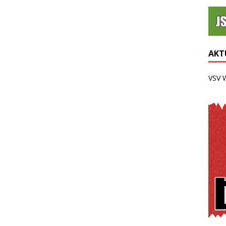
AKTU
VSV 