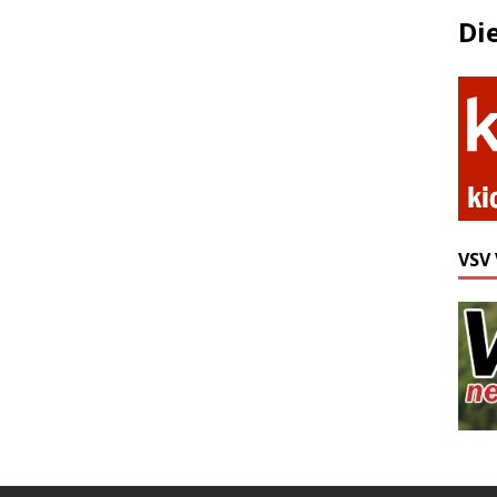
Di
VSV