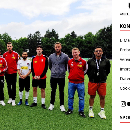
KON
E-Mai
Probe
Vere
Impr
Date
Cooki
SPO