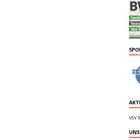
SPO
AKTU
VSV 
UNS