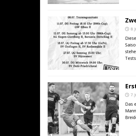
Zwe
8. 
Diese
Sais
stehe
Tests
Ers
7. 
Das e
Manns
Breid