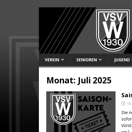
VEREIN
SENIOREN
JUGEND
Monat:
Juli 2025
Sai
15.
Die n
sofor
Vorst
wir
[