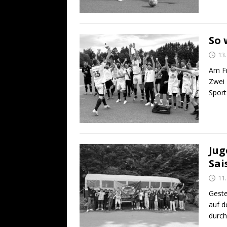
So 
13.
Am Fr
Zwei 
Sport
Jug
Sai
11.
Geste
auf d
durc