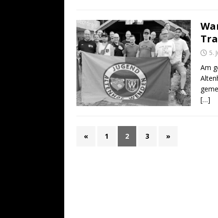
Wan
Tra
5. 
Am ge
Alten
gemei
[…]
«
1
2
3
»