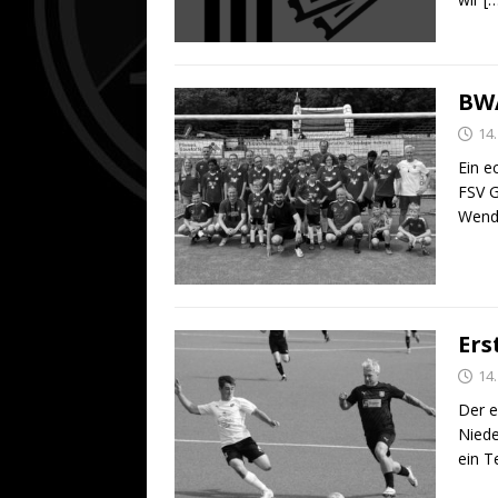
BWA
14.
Ein e
FSV G
Wende
Ers
14.
Der e
Nied
ein T