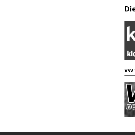
Di
VSV