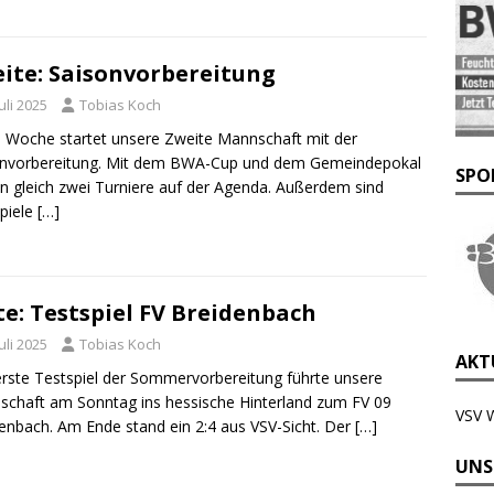
ite: Saisonvorbereitung
Juli 2025
Tobias Koch
 Woche startet unsere Zweite Mannschaft mit der
onvorbereitung. Mit dem BWA-Cup und dem Gemeindepokal
SPO
n gleich zwei Turniere auf der Agenda. Außerdem sind
piele
[…]
te: Testspiel FV Breidenbach
Juli 2025
Tobias Koch
AKTU
rste Testspiel der Sommervorbereitung führte unsere
chaft am Sonntag ins hessische Hinterland zum FV 09
VSV 
enbach. Am Ende stand ein 2:4 aus VSV-Sicht. Der
[…]
UNS