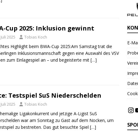
-Cup 2025: Inklusion gewinnt
KON
 Juli 2025
Tobias Koch
E-Mai
chtes Highlight beim BWA-Cup 2025:Am Samstag trat die
Probe
erlingen Inklusionsmannschaft gegen eine Auswahl des VSV
n zum Einlagespiel an – und begeisterte mit
[…]
Vere
Impr
Date
Cooki
te: Testspiel SuS Niederschelden
 Juli 2025
Tobias Koch
hemalige Ligakonkurrent und jetzige A-Ligist SuS
erschelden war am Sonntag zu Gast auf dem Nocken, um
SPO
estspiel zu bestreiten. Das gut besuchte Spiel
[…]