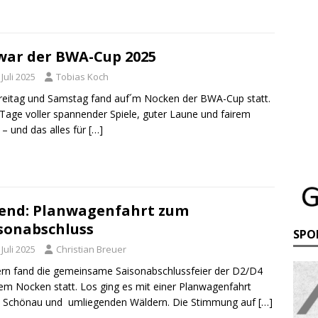
war der BWA-Cup 2025
 Juli 2025
Tobias Koch
eitag und Samstag fand auf´m Nocken der BWA-Cup statt.
Tage voller spannender Spiele, guter Laune und fairem
 – und das alles für
[…]
end: Planwagenfahrt zum
sonabschluss
SPO
 Juli 2025
Christian Breuer
rn fand die gemeinsame Saisonabschlussfeier der D2/D4
em Nocken statt. Los ging es mit einer Planwagenfahrt
h Schönau und umliegenden Wäldern. Die Stimmung auf
[…]