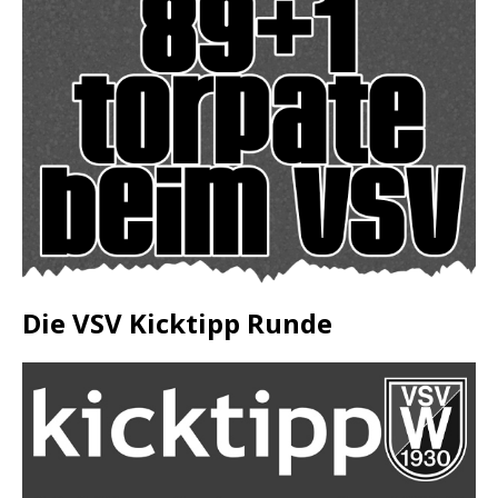
Die VSV Kicktipp Runde