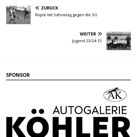
ZURÜCK
Ropte mit Sahnetag gegen die SG
WEITER
Jugend 23/24: F2
SPONSOR