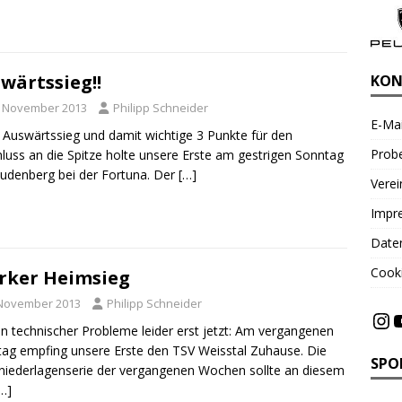
wärtssieg!!
KON
. November 2013
Philipp Schneider
E-Mai
 Auswärtssieg und damit wichtige 3 Punkte für den
Probe
luss an die Spitze holte unsere Erste am gestrigen Sonntag
eudenberg bei der Fortuna. Der
[…]
Vere
Impr
Date
Cooki
rker Heimsieg
 November 2013
Philipp Schneider
 technischer Probleme leider erst jetzt: Am vergangenen
ag empfing unsere Erste den TSV Weisstal Zuhause. Die
SPO
iederlagenserie der vergangenen Wochen sollte an diesem
…]