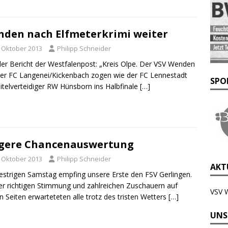
den nach Elfmeterkrimi weiter
. Oktober 2013
Philipp Schneider
der Bericht der Westfalenpost: „Kreis Olpe. Der VSV Wenden
er FC Langenei/Kickenbach zogen wie der FC Lennestadt
SPO
itelverteidiger RW Hünsborn ins Halbfinale
[…]
gere Chancenauswertung
. Oktober 2013
Philipp Schneider
AKTU
strigen Samstag empfing unsere Erste den FSV Gerlingen.
er richtigen Stimmung und zahlreichen Zuschauern auf
VSV 
n Seiten erwarteteten alle trotz des tristen Wetters
[…]
UNS