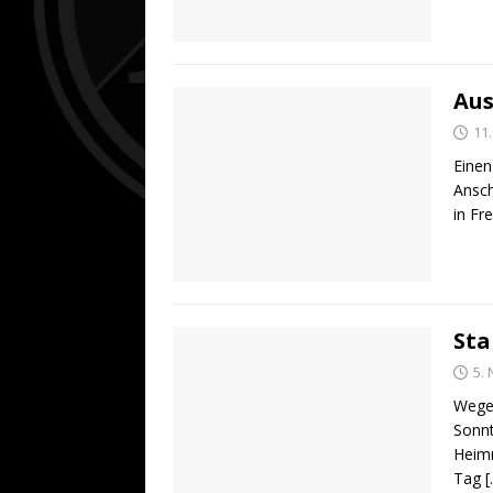
Aus
11
Einen
Ansch
in Fr
Sta
5.
Wegen
Sonnt
Heimn
Tag
[