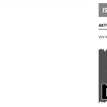
AKTU
VSV 