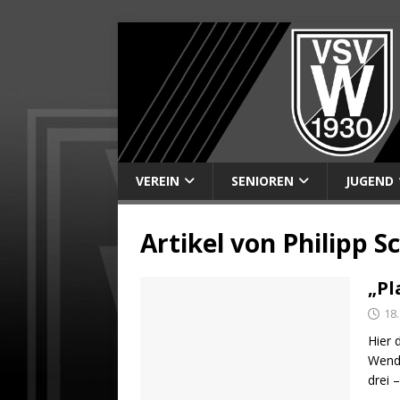
VEREIN
SENIOREN
JUGEND
Artikel von
Philipp S
„Pl
18
Hier 
Wende
drei 