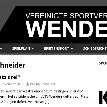
SPIELPLAN
BREITENSPORT
SCHIEDSRICHT
chneider
SPO
atz drei“
. November 2013
Philipp Schneider
der Bericht der Westfalenpost zum gestrigen Spiel VSV
n – Hellas Lüdenscheid: „VSV Wenden klettert auf Platz
– 2:0 gegen defensives Hellas
[…]