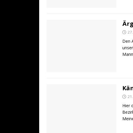
Ärg
27
Den A
unser
Manns
Käm
21
Hier 
Bezir
Meine