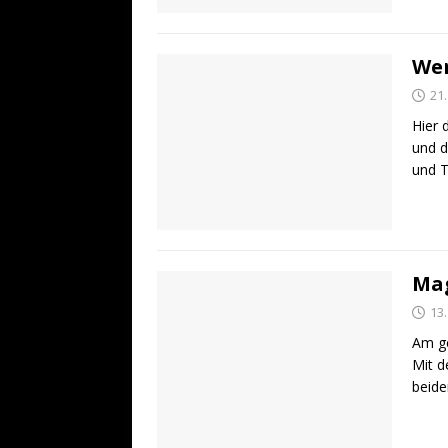
Wen
21
Hier 
und d
und T
Ma
13
Am ge
Mit d
beide