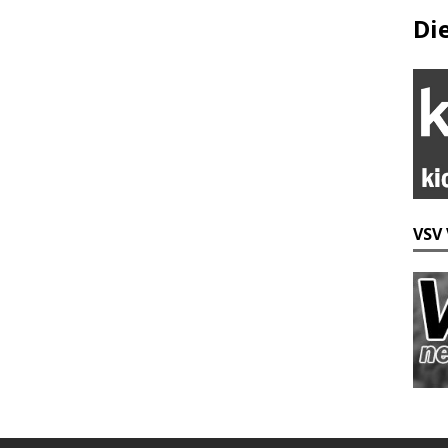
Di
VSV