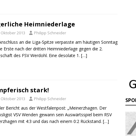
erliche Heimniederlage
. Oktober 2013
Philipp Schneider
nschluss an die Liga-Spitze verpasste am häutigen Sonntag
e Erste nach der dritten Heimniederlage gegen die 2.
chaft des FSV Werdohl. Eine desolate 1.
[…]
pferisch stark!
. Oktober 2013
Philipp Schneider
SPO
der Bericht aus der Westfalenpost: „Meinerzhagen. Der
ksligist VSV Wenden gewann sein Auswärtsspiel beim RSV
rzhagen mit 4:3 und das nach einem 0:2 Rückstand.
[…]